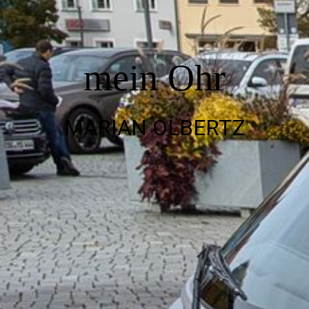
über uns
MO-torsport.com
mein Ohr
Unternehmensphilosophie
MARIAN OLBERTZ
News
Leihsysteme Hörversorgung
Aktionen