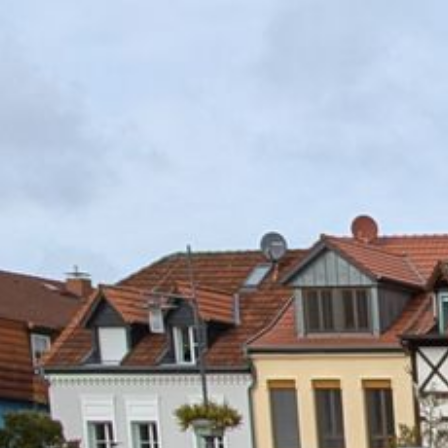
Startseite
Sprechstunde Bad Sülze
Termin vereinbaren
häufige Fragen
Hörtherapie